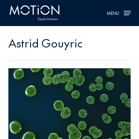
Skip
MENU
to
main
content
Astrid Gouyric