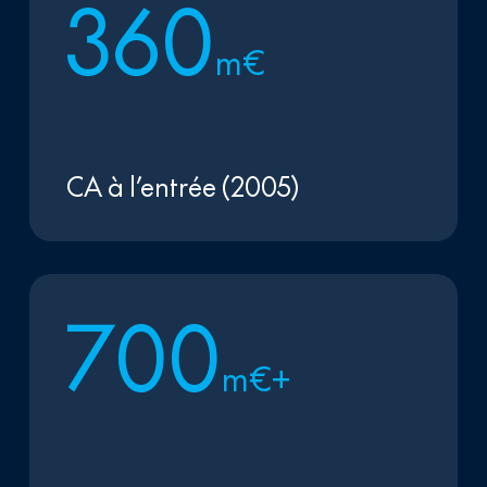
3
6
0
m€
CA à l’entrée (2005)
7
0
0
m€+