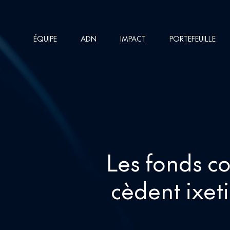
Skip
to
ÉQUIPE
ADN
IMPACT
PORTEFEUILLE
main
content
Les fonds co
cèdent ixe