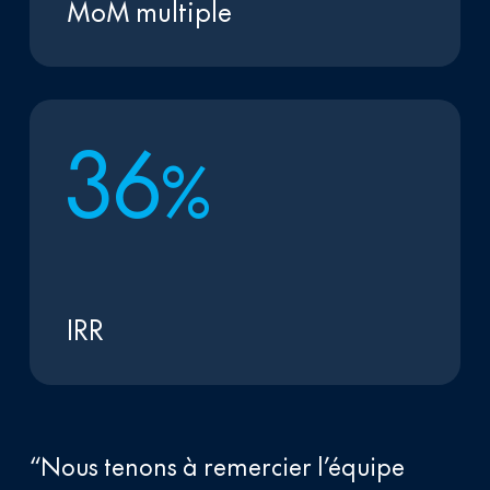
MoM multiple
3
6
%
IRR
“Nous tenons à remercier l’équipe