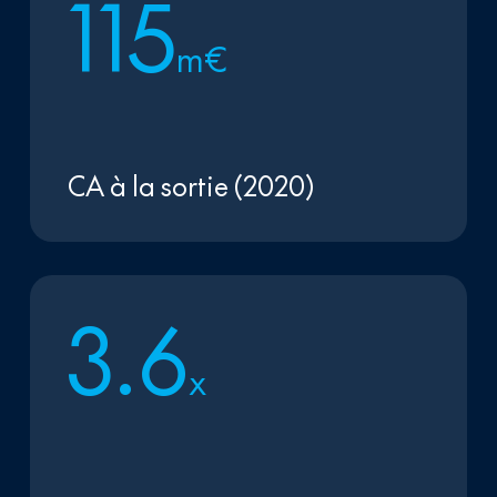
1
1
5
m€
CA à la sortie (2020)
3
.
6
x