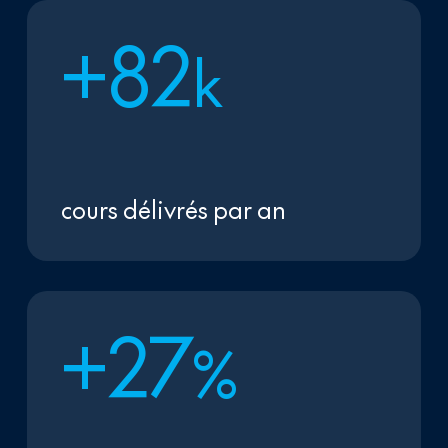
+
8
2
k
cours délivrés par an
+
2
7
%