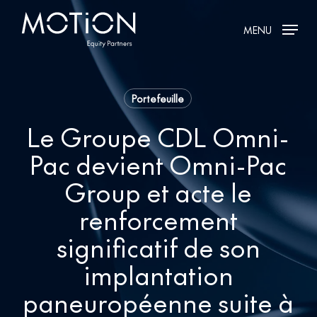
Skip
MENU
to
main
content
Portefeuille
Le Groupe CDL Omni-
Pac devient Omni-Pac
Group et acte le
renforcement
significatif de son
implantation
paneuropéenne suite à